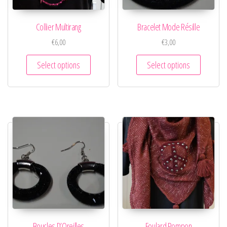
Collier Multirang
Bracelet Mode Résille
€
6,00
€
3,00
Select options
Select options
Boucles D’Oreilles
Foulard Pompon