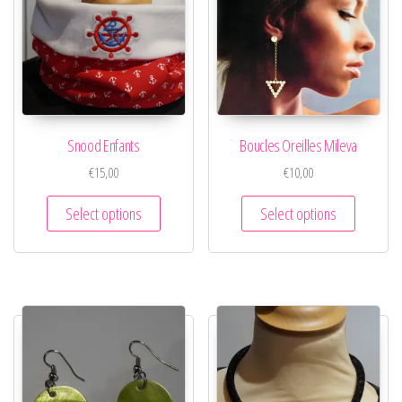
Snood Enfants
Boucles Oreilles Mileva
€
15,00
€
10,00
Select options
Select options