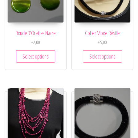
Boucle D’Oreilles Nacre
Collier Mode Résille
€
2,00
€
5,00
Select options
Select options