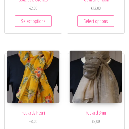
€
2,00
€
12,00
Select options
Select options
Foulards Fleuri
Foulard Brun
€
8,00
€
8,00