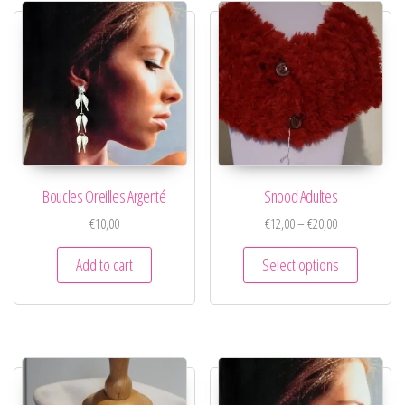
Boucles Oreilles Argenté
Snood Adultes
€
10,00
€
12,00
–
€
20,00
Add to cart
Select options