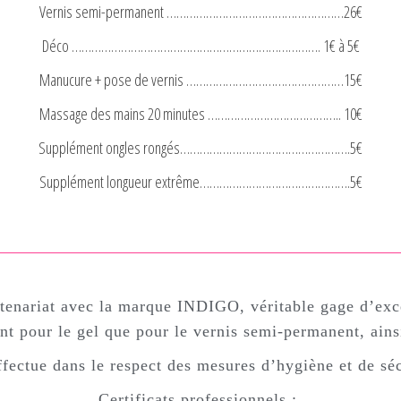
Vernis semi-permanent ………………………………………………26€
Déco …………………………………………………………………. 1€ à 5€
Manucure + pose de vernis …………………………………………15€
Massage des mains 20 minutes ………………………………….. 10€
Supplément ongles rongés…………………………………………….5€
Supplément longueur extrême……………………………………….5€
rtenariat avec la marque INDIGO, véritable gage d’exce
nt pour le gel que pour le vernis semi-permanent, ainsi
ffectue dans le respect des mesures d’hygiène et de sé
Certificats professionnels
: