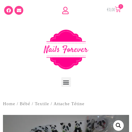
€
0,00
Home
/
Bébé
/
Textile
/ Attache Tétine